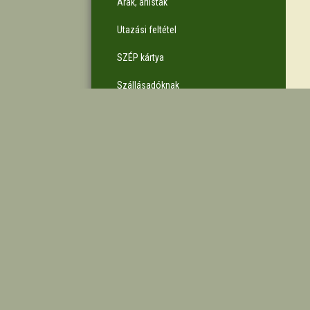
Árak, árlisták
Utazási feltétel
SZÉP kártya
Szállásadóknak
Jelentkezés a
szálláskeresőbe
Utazási kellékek
Hasznos linkek