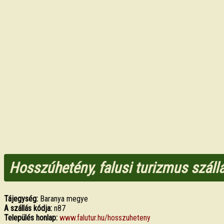
Hosszúhetény, falusi turizmus száll
Tájegység:
Baranya megye
A szállás kódja:
n87
Település honlap:
www.falutur.hu/hosszuheteny