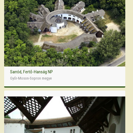
Sarród, Fertő-Hanság NP
Győr-Moson-Sopron megye