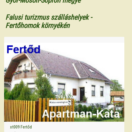
Győr-Moson-Sopron megye
Falusi turizmus szálláshelyek -
Fertőhomok környékén
xt009 Fertőd