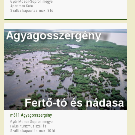
Győr-Moson-Sopron megye
Apartman-Kata
Szállás kapacitás: max. 8 fő
m611 Agyagosszergény
Győr-Moson-Sopron megye
Falusi turizmus szállás
Szállás kapacitás: max. 10 fő