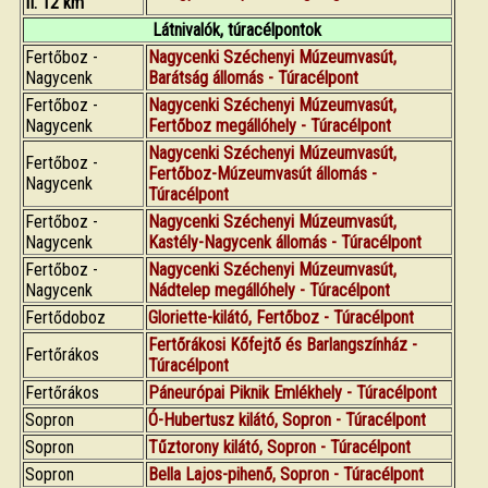
II. 12 km
Látnivalók, túracélpontok
Fertőboz -
Nagycenki Széchenyi Múzeumvasút,
Nagycenk
Barátság állomás - Túracélpont
Fertőboz -
Nagycenki Széchenyi Múzeumvasút,
Nagycenk
Fertőboz megállóhely - Túracélpont
Nagycenki Széchenyi Múzeumvasút,
Fertőboz -
Fertőboz-Múzeumvasút állomás -
Nagycenk
Túracélpont
Fertőboz -
Nagycenki Széchenyi Múzeumvasút,
Nagycenk
Kastély-Nagycenk állomás - Túracélpont
Fertőboz -
Nagycenki Széchenyi Múzeumvasút,
Nagycenk
Nádtelep megállóhely - Túracélpont
Fertődoboz
Gloriette-kilátó, Fertőboz - Túracélpont
Fertőrákosi Kőfejtő és Barlangszínház -
Fertőrákos
Túracélpont
Fertőrákos
Páneurópai Piknik Emlékhely - Túracélpont
Sopron
Ó-Hubertusz kilátó, Sopron - Túracélpont
Sopron
Tűztorony kilátó, Sopron - Túracélpont
Sopron
Bella Lajos-pihenő, Sopron - Túracélpont