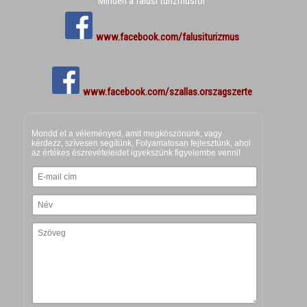
Minden a falusi turizmusról
www.facebook.com/falusiturizmus
www.facebook.com/szallas.orszagszerte