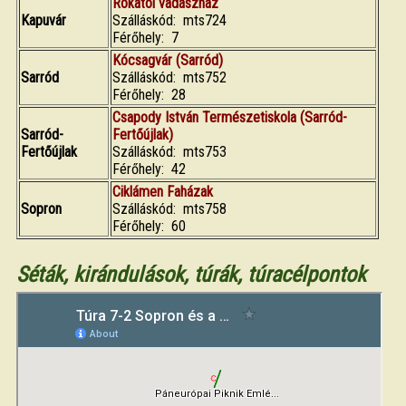
Rókatói vadászház
Kapuvár
Szálláskód: mts724
Férőhely: 7
Kócsagvár (Sarród)
Sarród
Szálláskód: mts752
Férőhely: 28
Csapody István Természetiskola (Sarród-
Sarród-
Fertőújlak)
Fertőújlak
Szálláskód: mts753
Férőhely: 42
Ciklámen Faházak
Sopron
Szálláskód: mts758
Férőhely: 60
Séták, kirándulások, túrák, túracélpontok