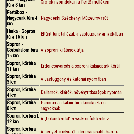
Grófok nyomdokain a Fertő mellékén
túra 8 km
Fertőboz -
Nagycenk túra 4
Nagycenki Széchenyi Múzeumvasút
km
Harka - Sopron
Eltűnt turistaházak a vasfüggöny árnyékában
túra 15 km
Sopron -
Görbehalom túra
A soproni kilátások útja
15 km
Sopron, körtúra
Erdei csavargás a soproni kalandpark körül
11 km
Sopron, körtúra
A vasfüggöny és katonái nyomában
3 km
Sopron, körtúra
Dallamok, kilátók, növényritkaságok nyomán
4 km
Sopron, körtúra
Panorámás kalandtúra kicsiknek és
6 km
nagyoknak
Sopron, körtúra I.
A „bolondvártól” a vaskori földvárhoz
12 km
Sopron, körtúra
A hegyek mélyéről a legmagasabb bércre