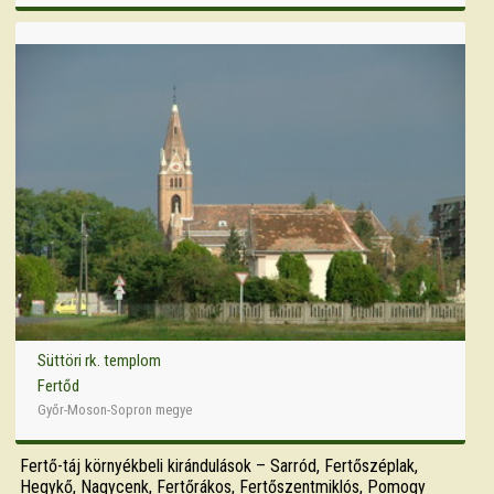
Süttöri rk. templom
Fertőd
Győr-Moson-Sopron megye
Fertő-táj környékbeli kirándulások – Sarród, Fertőszéplak,
Hegykő, Nagycenk, Fertőrákos, Fertőszentmiklós, Pomogy