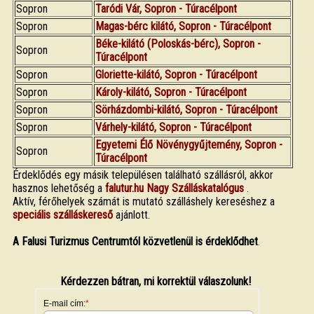
Sopron
Taródi Vár, Sopron - Túracélpont
Sopron
Magas-bérc kilátó, Sopron - Túracélpont
Béke-kilátó (Poloskás-bérc), Sopron -
Sopron
Túracélpont
Sopron
Gloriette-kilátó, Sopron - Túracélpont
Sopron
Károly-kilátó, Sopron - Túracélpont
Sopron
Sörházdombi-kilátó, Sopron - Túracélpont
Sopron
Várhely-kilátó, Sopron - Túracélpont
Egyetemi Élő Növénygyűjtemény, Sopron -
Sopron
Túracélpont
Érdeklődés egy másik településen található szállásról, akkor
hasznos lehetőség a
falutur.hu Nagy Szálláskatalógus
.
Aktív, férőhelyek számát is mutató szálláshely kereséshez a
speciális szálláskereső
ajánlott.
A Falusi Turizmus Centrumtól közvetlenül is érdeklődhet
.
Kérdezzen bátran, mi korrektül válaszolunk!