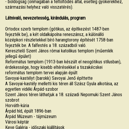
- boldogság (önmagában a feltöltődés által, esetleg gyökerekhez,
származási helyhez való visszatérés).
Látnivaló, nevezetesség, kirándulás, program
Ortodox szerb templom (gótikus, az építkezést 1487-ben
fejezték be), a két oldalkápolna reneszánsz, a különálló
középkori részletekkel bíró harangtorony építését 1758-ban
fejezték be. A falfestés a 18. századból való.
Keresztelő Szent János római katolikus templom (műemlék
jellegű épület)
Református templom (1913-ban készült el neogótikus stílusban),
érdekessége, hogy kisebb eltérésekkel a tiszakécskei
református templom tervei alapján épült
Savoyai-kastélyt (barokk) Savoyai Jenő építtette
A Savoyai-kastély melletti kis téren áll Szász Gyula alkotása, az
egyetlen vidéki Árpád-szobor
Szent János téren láthatjuk a 18. századi Nepomuki Szent János
szobrot
Horváth-kúria
Árpád híd, épült 1896-ban
Árpád Múzeum - tájmúzeum
Városi képtár
Keve Galéria - időszaki kiállítások