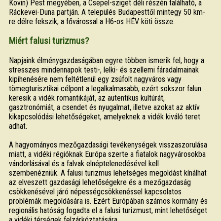
Kovin) Pest megyében, a Csepel-sziget déli részén található, a
Ráckevei-Duna partján. A település Budapesttől mintegy 50 km-
re délre fekszik, a fővárossal a H6-os HÉV köti össze.
Miért falusi turizmus?
Napjaink élménygazdaságában egyre többen ismerik fel, hogy a
stresszes mindennapok testi-, lelki- és szellemi fáradalmainak
kipihenésére nem feltétlenül egy zsúfolt nagyváros vagy
tömegturisztikai célpont a legalkalmasabb, ezért sokszor falun
keresik a vidék romantikáját, az autentikus kultúrát,
gasztronómiát, a csendet és nyugalmat, illetve azokat az aktív
kikapcsolódási lehetőségeket, amelyeknek a vidék kiváló teret
adhat.
A hagyományos mezőgazdasági tevékenységek visszaszorulása
miatt, a vidéki régióknak Európa szerte a fiatalok nagyvárosokba
vándorlásával és a falvak elnéptelenedésével kell
szembenézniük. A falusi turizmus lehetséges megoldást kínálhat
az elveszett gazdasági lehetőségekre és a mezőgazdaság
csökkenésével járó népességcsökkenéssel kapcsolatos
problémák megoldására is. Ezért Európában számos kormány és
regionális hatóság fogadta el a falusi turizmust, mint lehetőséget
a vidéki térségek felzárkóztatására.