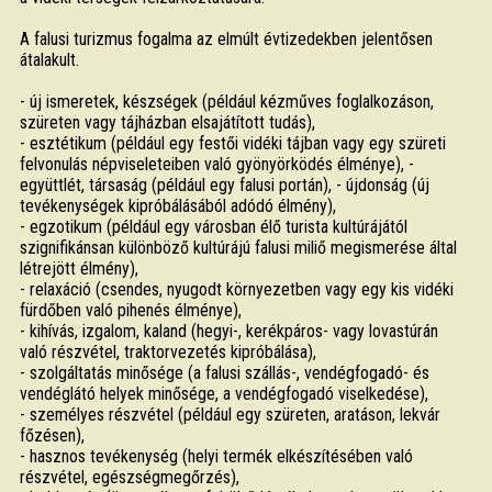
A falusi turizmus fogalma az elmúlt évtizedekben jelentősen
átalakult.
- új ismeretek, készségek (például kézműves foglalkozáson,
szüreten vagy tájházban elsajátított tudás),
- esztétikum (például egy festői vidéki tájban vagy egy szüreti
felvonulás népviseleteiben való gyönyörködés élménye), -
együttlét, társaság (például egy falusi portán), - újdonság (új
tevékenységek kipróbálásából adódó élmény),
- egzotikum (például egy városban élő turista kultúrájától
szignifikánsan különböző kultúrájú falusi miliő megismerése által
létrejött élmény),
- relaxáció (csendes, nyugodt környezetben vagy egy kis vidéki
fürdőben való pihenés élménye),
- kihívás, izgalom, kaland (hegyi-, kerékpáros- vagy lovastúrán
való részvétel, traktorvezetés kipróbálása),
- szolgáltatás minősége (a falusi szállás-, vendégfogadó- és
vendéglátó helyek minősége, a vendégfogadó viselkedése),
- személyes részvétel (például egy szüreten, aratáson, lekvár
főzésen),
- hasznos tevékenység (helyi termék elkészítésében való
részvétel, egészségmegőrzés),