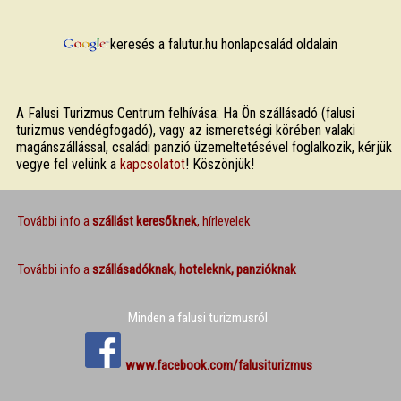
keresés a falutur.hu honlapcsalád oldalain
A Falusi Turizmus Centrum felhívása: Ha Ön szállásadó (falusi
turizmus vendégfogadó), vagy az ismeretségi körében valaki
magánszállással, családi panzió üzemeltetésével foglalkozik, kérjük
vegye fel velünk a
kapcsolatot
! Köszönjük!
További info a
szállást keresőknek
, hírlevelek
További info a
szállásadóknak, hoteleknk, panzióknak
Minden a falusi turizmusról
www.facebook.com/falusiturizmus