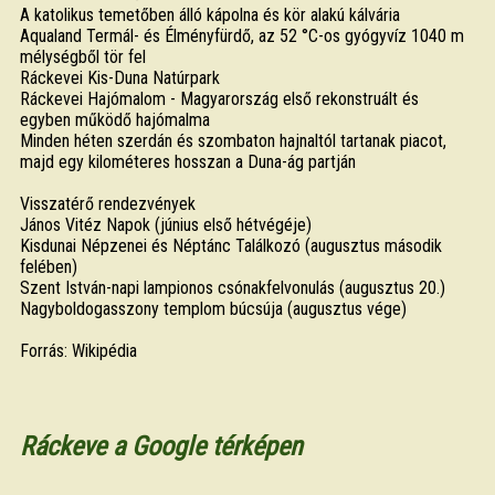
A katolikus temetőben álló kápolna és kör alakú kálvária
Aqualand Termál- és Élményfürdő, az 52 °C-os gyógyvíz 1040 m
mélységből tör fel
Ráckevei Kis-Duna Natúrpark
Ráckevei Hajómalom - Magyarország első rekonstruált és
egyben működő hajómalma
Minden héten szerdán és szombaton hajnaltól tartanak piacot,
majd egy kilométeres hosszan a Duna-ág partján
Visszatérő rendezvények
János Vitéz Napok (június első hétvégéje)
Kisdunai Népzenei és Néptánc Találkozó (augusztus második
felében)
Szent István-napi lampionos csónakfelvonulás (augusztus 20.)
Nagyboldogasszony templom búcsúja (augusztus vége)
Forrás: Wikipédia
Ráckeve a Google térképen