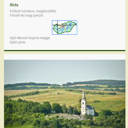
Abda
6 falusi turizmus, magánszállás
0 hotel és/vagy panzió
Győr-Moson-Sopron megye
Győri járás