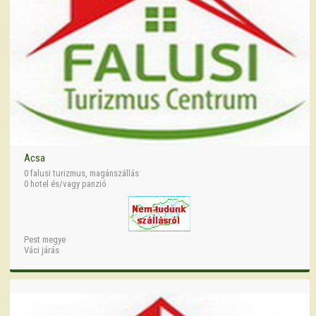
Acsa
0 falusi turizmus, magánszállás
0 hotel és/vagy panzió
Pest megye
Váci járás