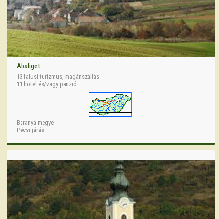
Abaliget
13 falusi turizmus, magánszállás
11 hotel és/vagy panzió
Baranya megye
Pécsi járás