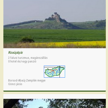
Abaújalpár
2 falusi turizmus, magánszállás
0 hotel és/vagy panzió
Borsod-Abaúj-Zemplén megye
Gönci járás