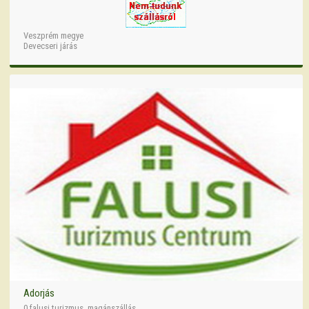
Veszprém megye
Devecseri járás
Adorjás
0 falusi turizmus, magánszállás