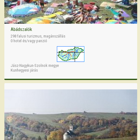
Abádszalók
298 falusi turizmus, magánszállás
0 hotel és/vagy panzió
Jász-Nagykun-Szolnok megye
Kunhegyesi járás