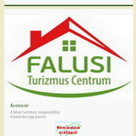
Ácsteszér
0 falusi turizmus, magánszállás
0 hotel és/vagy panzió