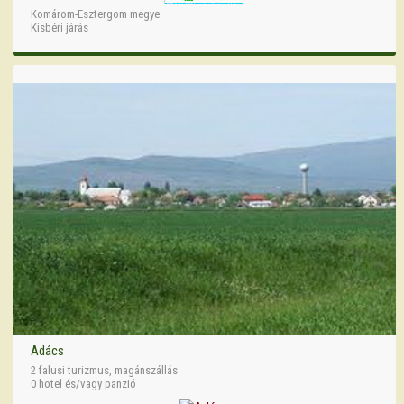
Komárom-Esztergom megye
Kisbéri járás
Adács
2 falusi turizmus, magánszállás
0 hotel és/vagy panzió