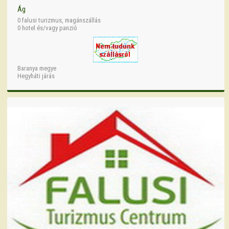
Ág
0 falusi turizmus, magánszállás
0 hotel és/vagy panzió
Baranya megye
Hegyháti járás