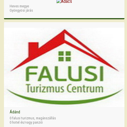
Heves megye
Gyöngyösi járás
Ádánd
0 falusi turizmus, magánszállás
0 hotel és/vagy panzió