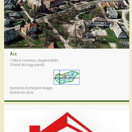
Ács
1 falusi turizmus, magánszállás
0 hotel és/vagy panzió
Komárom-Esztergom megye
Komáromi járás