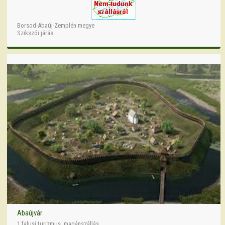
Borsod-Abaúj-Zemplén megye
Szikszói járás
Abaújvár
1 falusi turizmus, magánszállás