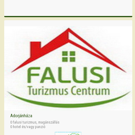
Adorjánháza
0 falusi turizmus, magánszállás
0 hotel és/vagy panzió