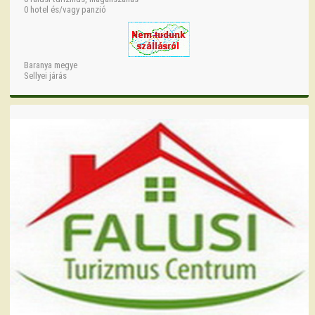
0 hotel és/vagy panzió
Baranya megye
Sellyei járás