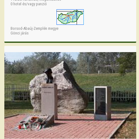
0 hotel és/vagy panzió
Borsod-Abaúj-Zemplén megye
Gönci járás