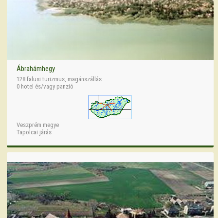
Ábrahámhegy
128 falusi turizmus, magánszállás
0 hotel és/vagy panzió
Veszprém megye
Tapolcai járás