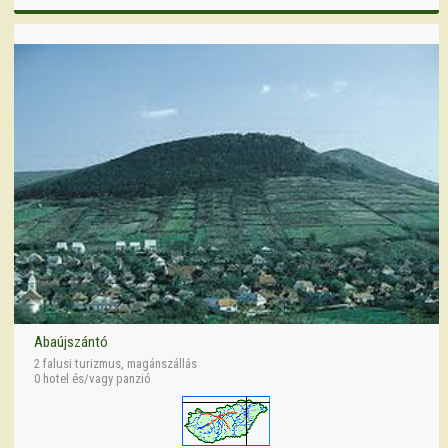
Abaújszántó
2 falusi turizmus, magánszállás
0 hotel és/vagy panzió