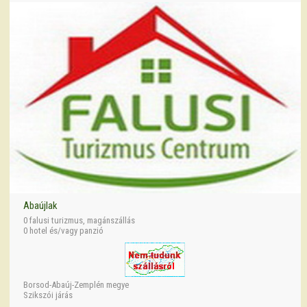
Abaújlak
0 falusi turizmus, magánszállás
0 hotel és/vagy panzió
Borsod-Abaúj-Zemplén megye
Szikszói járás