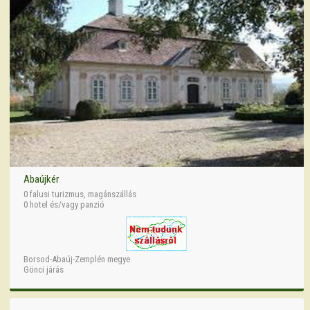
Abaújkér
0 falusi turizmus, magánszállás
0 hotel és/vagy panzió
Borsod-Abaúj-Zemplén megye
Gönci járás