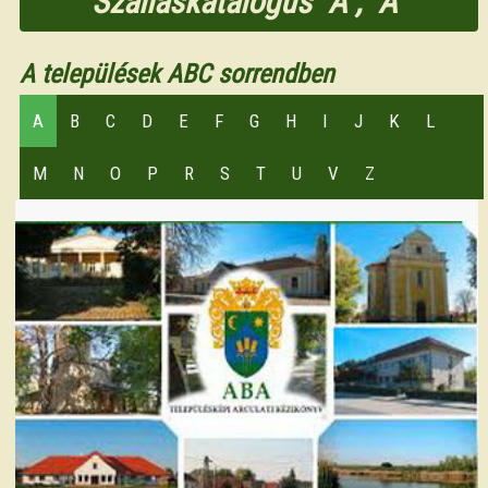
Szálláskatalógus "A", "Á"
A települések ABC sorrendben
A
B
C
D
E
F
G
H
I
J
K
L
M
N
O
P
R
S
T
U
V
Z