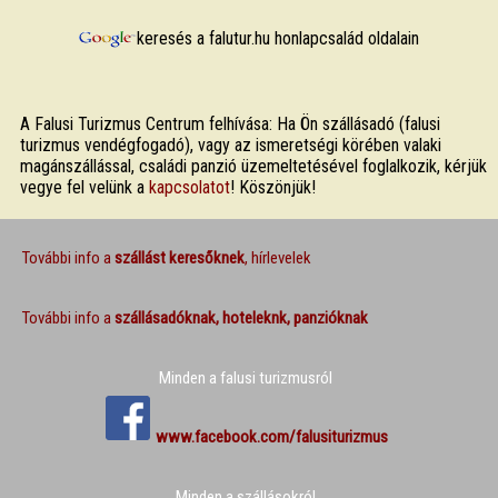
keresés a falutur.hu honlapcsalád oldalain
A Falusi Turizmus Centrum felhívása: Ha Ön szállásadó (falusi
turizmus vendégfogadó), vagy az ismeretségi körében valaki
magánszállással, családi panzió üzemeltetésével foglalkozik, kérjük
vegye fel velünk a
kapcsolatot
! Köszönjük!
További info a
szállást keresőknek
, hírlevelek
További info a
szállásadóknak, hoteleknk, panzióknak
Minden a falusi turizmusról
www.facebook.com/falusiturizmus
Minden a szállásokról