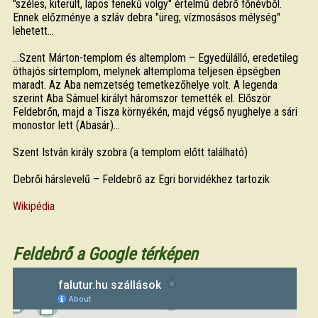
"széles, kiterült, lapos fenekű völgy" értelmű debrő főnévből.
Ennek előzménye a szláv debra "üreg; vízmosásos mélység"
lehetett...
...Szent Márton-templom és altemplom – Egyedülálló, eredetileg
öthajós sírtemplom, melynek altemploma teljesen épségben
maradt. Az Aba nemzetség temetkezőhelye volt. A legenda
szerint Aba Sámuel királyt háromszor temették el. Először
Feldebrőn, majd a Tisza környékén, majd végső nyughelye a sári
monostor lett (Abasár)...
Szent István király szobra (a templom előtt található)
Debrői hárslevelű – Feldebrő az Egri borvidékhez tartozik
Wikipédia
Feldebrő a Google térképen