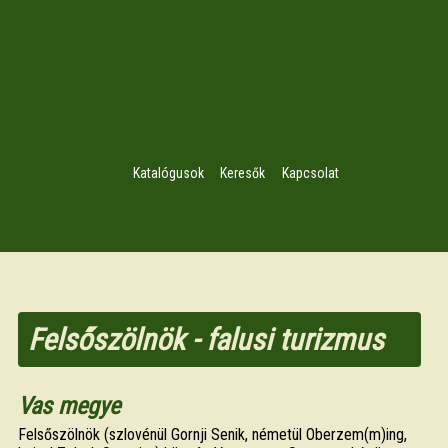
Katalógusok
Keresők
Kapcsolat
Felsőszölnök - falusi turizmus
Vas megye
Felsőszölnök (szlovénül Gornji Senik, németül Oberzem(m)ing,