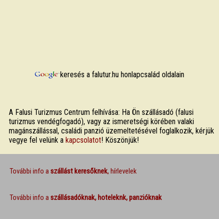
keresés a falutur.hu honlapcsalád oldalain
A Falusi Turizmus Centrum felhívása: Ha Ön szállásadó (falusi
turizmus vendégfogadó), vagy az ismeretségi körében valaki
magánszállással, családi panzió üzemeltetésével foglalkozik, kérjük
vegye fel velünk a
kapcsolatot
! Köszönjük!
További info a
szállást keresőknek
, hírlevelek
További info a
szállásadóknak, hoteleknk, panzióknak