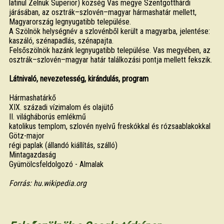
latinul Zelnuk Superior) község Vas megye Szentgotthárdi
járásában, az osztrák–szlovén–magyar hármashatár mellett,
Magyarország legnyugatibb települése.
A Szölnök helységnév a szlovénből került a magyarba, jelentése:
kaszáló, szénapadlás, szénapajta.
Felsőszölnök hazánk legnyugatibb települése. Vas megyében, az
osztrák–szlovén–magyar határ találkozási pontja mellett fekszik.
Látnivaló, nevezetesség, kirándulás, program
Hármashatárkő
XIX. századi vízimalom és olajütő
II. világháborús emlékmű
katolikus templom, szlovén nyelvű freskókkal és rózsaablakokkal
Götz-major
régi paplak (állandó kiállítás, szálló)
Mintagazdaság
Gyümölcsfeldolgozó - Almalak
Forrás: hu.wikipedia.org