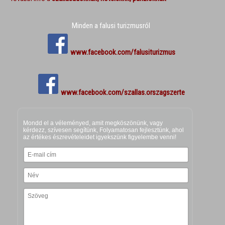
Minden a falusi turizmusról
www.facebook.com/falusiturizmus
www.facebook.com/szallas.orszagszerte