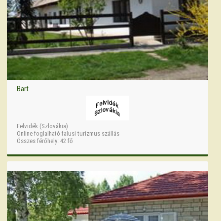
Bart
Felvidék (Szlovákia)
Online foglalható falusi turizmus szállás
Összes férőhely: 42 fő