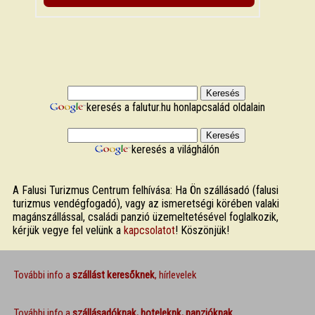
keresés a falutur.hu honlapcsalád oldalain
keresés a világhálón
A Falusi Turizmus Centrum felhívása: Ha Ön szállásadó (falusi
turizmus vendégfogadó), vagy az ismeretségi körében valaki
magánszállással, családi panzió üzemeltetésével foglalkozik,
kérjük vegye fel velünk a
kapcsolatot
! Köszönjük!
További info a
szállást keresőknek
, hírlevelek
További info a
szállásadóknak, hoteleknk, panzióknak