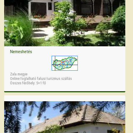
Nemeshetés
Zala megye
Online foglalható falusi turizmus szállás
Összes férőhely: 5+1 fő