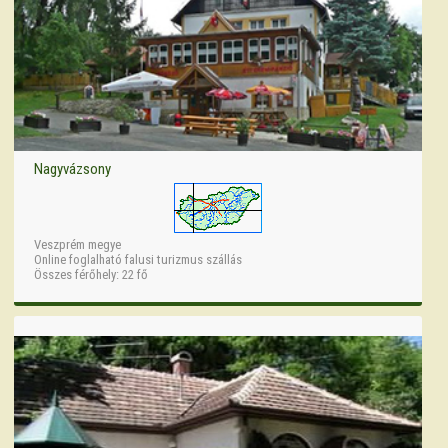
Nagyvázsony
Veszprém megye
Online foglalható falusi turizmus szállás
Összes férőhely: 22 fő