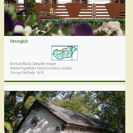
Hercegkút
Borsod-Abaúj-Zemplén megye
Online foglalható falusi turizmus szállás
Összes férőhely: 16 fő