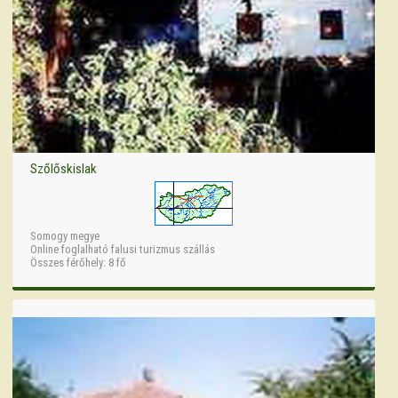
Szőlőskislak
Somogy megye
Online foglalható falusi turizmus szállás
Összes férőhely: 8 fő