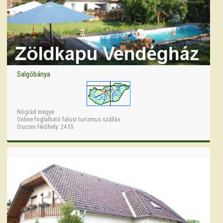
Salgóbánya
Nógrád megye
Online foglalható falusi turizmus szállás
Összes férőhely: 24 fő