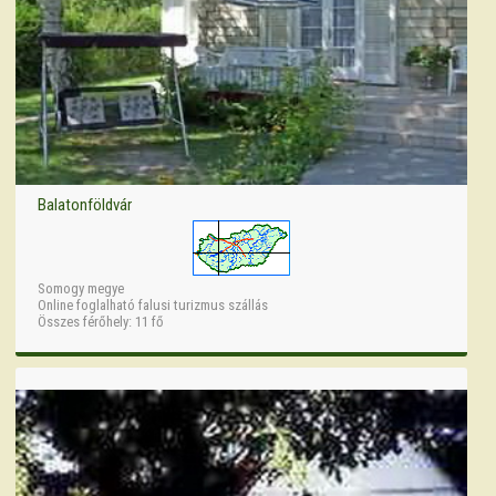
Balatonföldvár
Somogy megye
Online foglalható falusi turizmus szállás
Összes férőhely: 11 fő