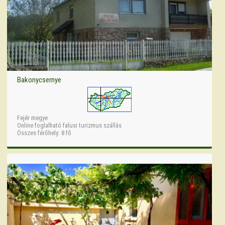
Bakonycsernye
Fejér megye
Online foglalható falusi turizmus szállás
Összes férőhely: 8 fő