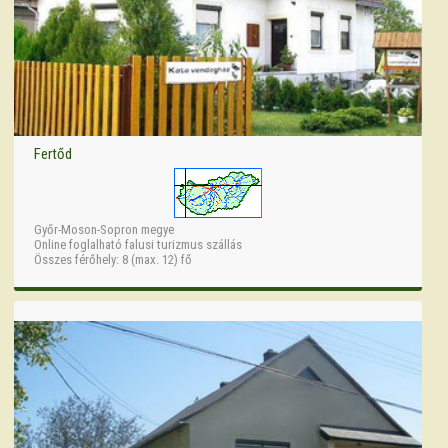
Fertőd
Győr-Moson-Sopron megye
Online foglalható falusi turizmus szállás
Összes férőhely: 8 (max. 12) fő