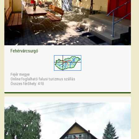
Fehérvárcsurgó
Fejér megye
Online foglalható falusi turizmus szállás
Összes férőhely: 4 fő